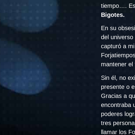
tiempo…. Es
Bigotes.
En su obsesi
del universo 
capturó a m
Forjatiempos
mantener el f
Sin él, no ex
presente o e
Gracias a q
encontraba 
poderes logr
tres persona
llamar los F