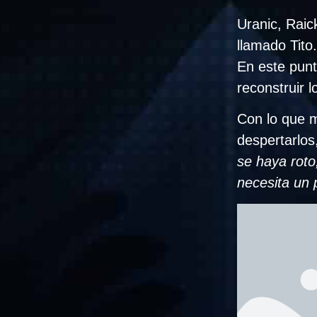
Uranic, Rai
llamado Tito.
En este punt
reconstruir l
Con lo que m
despertarlos
se haya roto,
necesita un p