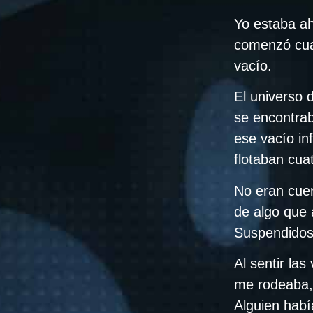
Yo estaba ah
comenzó cua
vacío.
El universo 
se encontra
ese vacío in
flotaban cua
No eran cuer
de algo que 
Suspendidos 
Al sentir las
me rodeaba,
Alguien habí